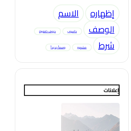
إظهاره
الاسم
الوصف
حاسوب
حروف صغيرة
شرط
مشهور
وسماً جديداً
إعلانات