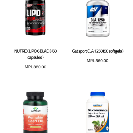
NUTREX LIPO 6 BLACK (60
Gat sport CLA 1250 (90 softgels )
capsules )
MRU
860.00
MRU
880.00