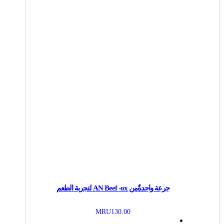
جرعة واحدةٌمن AN Beef -ox لتجربة الطعم
MRU
130.00