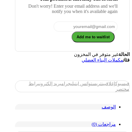
Don't worry! Enter your email address and we'll
notify you when it's available again
Add me to waitlist
الحالة
غير متوفر في المخزون
فئات
مكملات البناء العضلي
فيسبوك
إغلاق
بينتريست
واتس اب
تيليجرام
بريد إلكتروني
رابط
مختصر
الوصف
مراجعات (0)