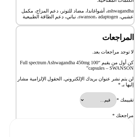
الكلمات المفتاحية:
ashwagandha، أشواغاندا، مضاد للتوتر، دعم المزاج، مكمل
عشبي، swanson، adaptogen، نباتي، دعم الطاقة الطبيعية
المراجعات
لا توجد مراجعات بعد.
كن أول من يقيم “Full spectrum Ashwagandha 450mg 100
capsules – SWANSON”
لن يتم نشر عنوان بريدك الإلكتروني.
الحقول الإلزامية مشار
إليها بـ
*
تقييمك
*
مراجعتك
*