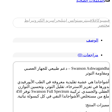
فئات
المكملات الصحية
فيسبوك
إغلاق
بينتريست
واتس اب
تيليجرام
بريد إلكتروني
رابط
مختصر
الوصف
مراجعات (0)
Swanson Ashwagandha – دعم طبيعي للجهاز العصبي
ومقاومة التوتر
أشواجاندا هي عشبة تقليدية معروفة في الطب الأيورفيدي
بدورها في تعزيز الاسترخاء، تقليل التوتر، وتحسين التوازن
العقلي والجسدي. تركيبة Swanson Full Spectrum توفر 450
ملغ من مستخلص الأشواجاندا النقي في كل كبسولة نباتية.
مميزات المنتج: