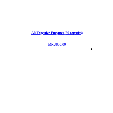
AN Digestive Enzymes (60 capsules)
MRU
850.00