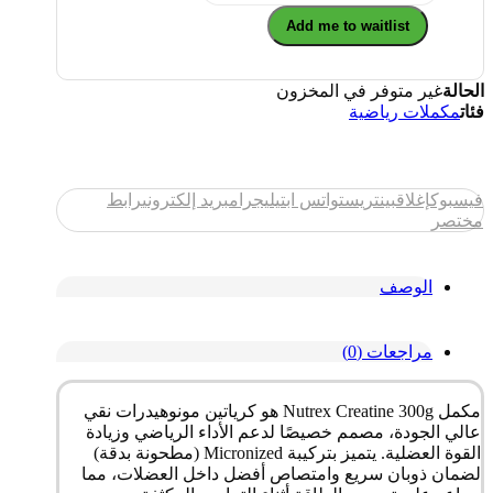
Add me to waitlist
الحالة
غير متوفر في المخزون
فئات
مكملات رياضية
فيسبوك
إغلاق
بينتريست
واتس اب
تيليجرام
بريد إلكتروني
رابط
مختصر
الوصف
مراجعات (0)
مكمل Nutrex Creatine 300g هو كرياتين مونوهيدرات نقي
عالي الجودة، مصمم خصيصًا لدعم الأداء الرياضي وزيادة
القوة العضلية. يتميز بتركيبة Micronized (مطحونة بدقة)
لضمان ذوبان سريع وامتصاص أفضل داخل العضلات، مما