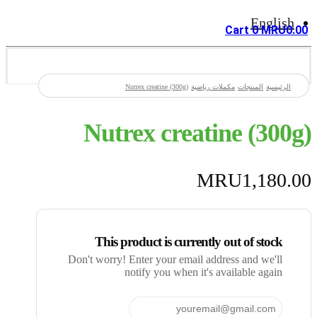
English
Cart
0
MRU
0.00
الرئيسية
المنتجات
مكملات رياضية
Nutrex creatine (300g)
Nutrex creatine (300g)
MRU
1,180.00
This product is currently out of stock
Don't worry! Enter your email address and we'll
notify you when it's available again