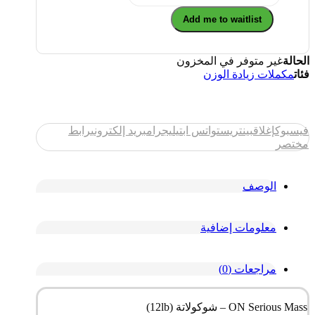
Add me to waitlist
الحالة
غير متوفر في المخزون
فئات
مكملات زيادة الوزن
فيسبوك
إغلاق
بينتريست
واتس اب
تيليجرام
بريد إلكتروني
رابط
مختصر
الوصف
معلومات إضافية
مراجعات (0)
ON Serious Mass – شوكولاتة (12lb)