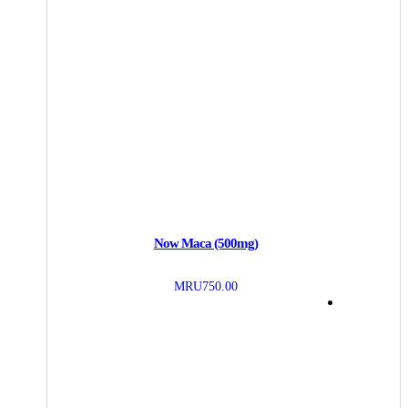
Now Maca (500mg)
MRU
750.00