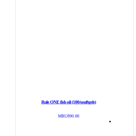
Rule ONE fish oil (100/souftgels)
MRU
890.00