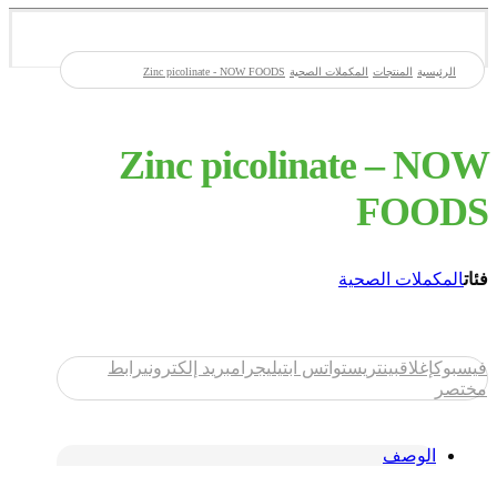
الرئيسية
المنتجات
المكملات الصحية
Zinc picolinate - NOW FOODS
Zinc picolinate – NOW
FOODS
فئات
المكملات الصحية
فيسبوك
إغلاق
بينتريست
واتس اب
تيليجرام
بريد إلكتروني
رابط
مختصر
الوصف